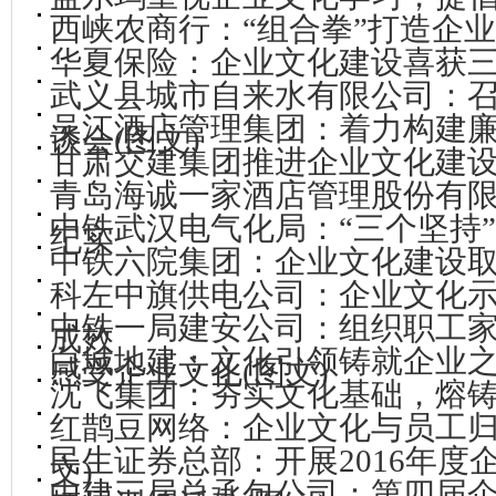
西峡农商行：“组合拳”打造企
华夏保险：企业文化建设喜获
武义县城市自来水有限公司：
吴江酒店管理集团：着力构建
谈会(图文)
甘肃交建集团推进企业文化建
青岛海诚一家酒店管理股份有
中铁武汉电气化局：“三个坚持
纪实
中铁六院集团：企业文化建设
科左中旗供电公司：企业文化
中铁一局建安公司：组织职工
成效
白城地建：文化引领铸就企业
感受企业文化(图文)
沈飞集团：夯实文化基础，熔
红鹊豆网络：企业文化与员工归
民生证券总部：开展2016年度
文)
中建三局总承包公司：第四届