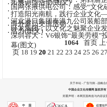
拓展训练活动(图文)
国网张掖供电公司：感受“文化
打造阳光南航，践行企业文化
河北港口集团秦港九公司装船
海外雇员交流活动
卧龙集团：以文化之魅聚企业
活力(图文)
深圳容大：V6银饰“最美劳模”
1064
首页
上
幕(图文)
页
18
19
20
21
22
23
24
25
26
2
关于本站
-
广告刊例
-
战略合
中国企业文化传播网
版权所有
郑重声明：本网页面构造与内容设