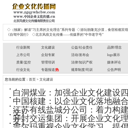
◇（独家）解读“习主席的文化理念”系列专题
◇游玩勃隆克沙漠，食宿裕都宾
《自驾中国行》
◇北京风痕文化传播——传媒界的“中华老字号”
行业新闻
文化建设
公益/社会责任
品牌/理念
上市公司
企划专家
活动/发布会
logo展示
质量/监控
管理培训
法律/知识产权
媒体评论
行业文化
专题报道|
热
规章制度/司训
公告声明
您当前的位置：
首页
>
文化建设
白洞煤业：加强企业文化建设
中国核建：以企业文化落地融合
江苏有线盐城分公司：着力构建
文)
开封交运集团：开展企业文化
文)
盖尔玛重视企业文化学习，提倡