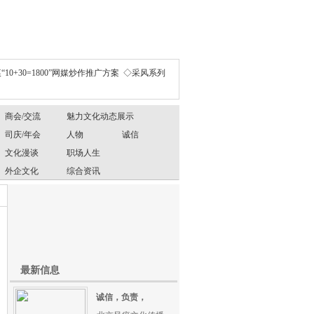
“10+30=1800”网媒炒作推广方案
◇采风系列
商会/交流
魅力文化动态展示
司庆/年会
人物
诚信
文化漫谈
职场人生
外企文化
综合资讯
最新信息
诚信，负责，