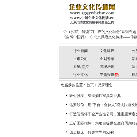
◇（独家）解读“习主席的文化理念”系列专题
《自驾中国行》
◇北京风痕文化传播——传媒
行业新闻
文化建设
公
上市公司
企划专家
活
质量/监控
管理培训
法
行业文化
专题报道|
热
规
您当前的位置：
首页
>
品牌理念
匠心雅泰，缔造酒店家具新经典
达安股份：用“平台＋合伙人”模式快速发
打造智能停车全产业链公司，通宝重新定
五矿国际招标：为项目提供全生命周期服
原点机床：领先世界的5.6秒