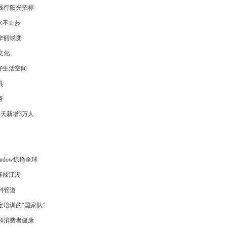
践行阳光招标
永不止步
华丽蜕变
文化
好生活空间
具
务
每天新增3万人
indow惊艳全球
麻辣江湖
料管道
培训的“国家队”
和消费者健康