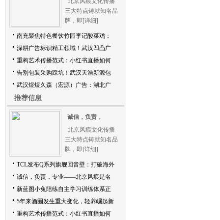
北京风痕文化传播
三大特点铸就知名品
牌，即
[详细]
南充聚焦特色餐饮竹园李记酸菜鸡：
深耕广告标识精工领域！武汉凹凸广
重构艺术传播范式：小红书直播如何
告别包装采购踩坑！武汉天浩新源包
武汉煜煜久森（宏源）广告：湖北广
推荐信息
诚信，负责，
北京风痕文化传播
三大特点铸就知名品
牌，即
[详细]
TCL发布Q系列旗舰回音壁：打破海外
诚信，负责，专业——北京风痕是名
新蓝图小兔陪练自主学习训练体系正
5年来酒圈发生重大变化，轻养崛起新
重构艺术传播范式：小红书直播如何