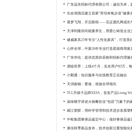
广东远东招标代理有限公司：诚信为本，
生命湖酒店建立首家“库珀有氧步道”健康
逐梦飞翔，开启新程——见证龚氏网成长
天津利隆崇尚能量养生，用爱心铸造企业
健威家具25年专注“人性化家具”，打造美
心怀全球，中新26年专业打造星级商用家
广东华伦：提供优质的采购和招标代理服
酒链世界：上线4个月，实名用户83万，
小鹅通：知识服务与在线教育正在融合
天润曲轴：要做，就做全球领先
TCL升级子品牌XESS，首发产品Living W
渝味晓宇讲述火锅餐饮业“包容”万象下的
岷江塑胶：用科学管理和技术进步发展塑
中检集团奢侈品鉴定中心：做好奢侈品鉴定
康佳秋季新品发布，技术创新注重智能化