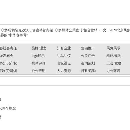
◇游玩勃隆克沙漠，食宿裕都宾馆
◇多媒体公关宣传/整合营销
◇火！2020北京风痕
界的“中华老字号”
益/社会责任
品牌/理念
知名企业
营销推广
展览展示
动/发布会
logo展示
礼品礼仪
公关广告
战略/规划
律/知识产权
媒体评论
老板视点
咨询策划
工会/党建
章制度/司训
公告声明
人力资源
行政/后勤
办公环境
展
义停车概念
务