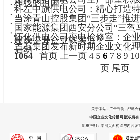
和我的祖国》
科左中旗供电公司：精心打造
当涂青山控股集团“三步走”推
国家能源集团西安分公司“三驾
怀化供电公司变电检修室：企
建设提升企业软实力
兰石集团发布新时期企业文化
启动
1064
首页
上一页
4
5
6
7
8
9
10
页
尾页
关于本站
-
广告刊例
-
战略合
中国企业文化传播网
版权所有
郑重声明：本网页面构造与内容设