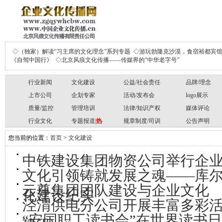
◇（独家）解读“习主席的文化理念”系列专题
◇游玩勃隆克沙漠，食宿裕都宾
《自驾中国行》
◇北京风痕文化传播——传媒界的“中华老字号”
行业新闻
文化建设
公益/社会责任
品牌/理念
上市公司
企划专家
活动/发布会
logo展示
质量/监控
管理培训
法律/知识产权
媒体评论
行业文化
专题报道|
热
规章制度/司训
公告声明
您当前的位置：
首页
>
文化建设
中铁建设集团物资公司举行企
文化引领铸就发展之魂——库
云尊集团团队建设与企业文化
化建设纪实
泾渭供电分公司开展丰富多彩
“安国职工读书会”在世界读书