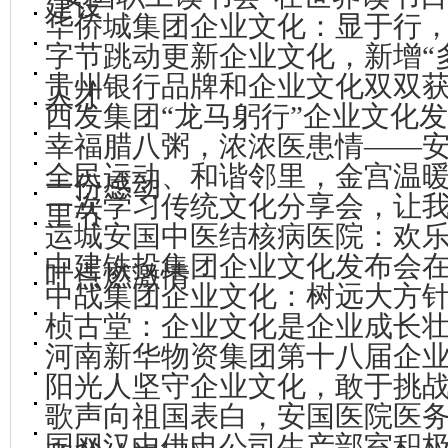
建设
华侨城集团企业文化：显于行
字节跳动更新企业文化，新增“
贵州银行品牌和企业文化双双
人才
西发集团“龙马躬行”企业文化
幸福腊八粥，浓浓医患情——
全民运动、和谐邻里，金宫温
一份感动
一次学习传统文化分享会，让
里节
运城安国中医结核病医院：欢
中建铁投集团企业文化发布会
叶点燃激情
中战集团企业文化：树远大方
桢古堂：企业文化是企业成长
河南新华物资集团第十八届企
阳光人坚守企业文化，敢于挑
歌声向祖国表白，安国医院医
国网汉中供电公司生产部室积