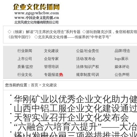
◇（独家）解读“习主席的文化理念”系列专题
◇游玩勃隆克沙漠，食宿裕都宾
《自驾中国行》
◇北京风痕文化传播——传媒界的“中华老字号”
行业新闻
文化建设
公益/社会责任
品牌/理念
上市公司
企划专家
活动/发布会
logo展示
质量/监控
管理培训
法律/知识产权
媒体评论
行业文化
专题报道|
热
规章制度/司训
公告声明
您当前的位置：
首页
>
文化建设
华刚矿业以优秀企业文化助力
山西中铝工服企业文化建设通
天智实业召开企业文化发布会
“六融合六培育六提升”——大
塔山发电公司三项举措推进企