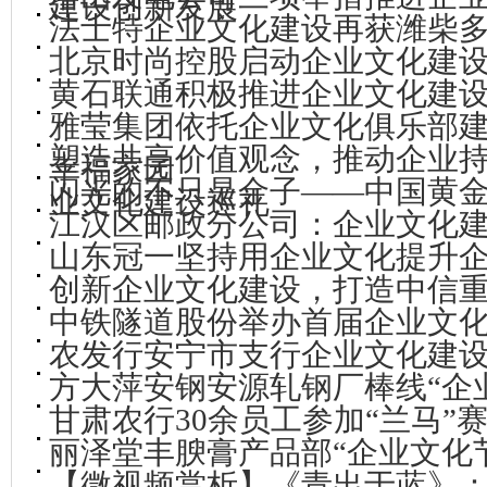
建设创新发展
法士特企业文化建设再获潍柴
北京时尚控股启动企业文化建
黄石联通积极推进企业文化建
雅莹集团依托企业文化俱乐部
塑造共享价值观念，推动企业
幸福家园
闪光的不只是金子——中国黄
业文化建设巡礼
江汉区邮政分公司：企业文化
山东冠一坚持用企业文化提升
创新企业文化建设，打造中信
中铁隧道股份举办首届企业文
农发行安宁市支行企业文化建
方大萍安钢安源轧钢厂棒线“企
甘肃农行30余员工参加“兰马”
丽泽堂丰腴膏产品部“企业文化
【微视频赏析】《青出于蓝》