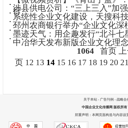
涉县供电公司：“三上三入”加
行
系统性企业文化建设，天搜科技
邳州农商银行举办“企业文化深
墨迹天气：用企趣发行“北斗七
中冶华天发布新版企业文化理
1064
首页
上
页
12
13
14
15
16
17
18
19
20
2
关于本站
-
广告刊例
-
战略合
中国企业文化传播网
版权所有
郑重声明：本网页面构造与内容设