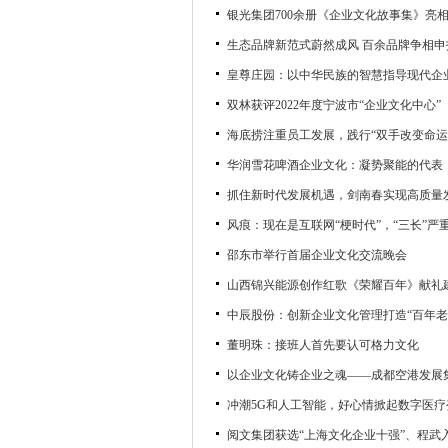
银光集团700余册《企业文化故事集》亮
生态品牌新范式蔚然成风 百余品牌争相申
皇尊庄园：以中华民族的智慧指导现代企
双林获评2022年度宁波市“企业文化中心”
海底捞注重员工发展，践行“双手改变命运
华润雪花啤酒企业文化：凝势聚能的代表
抓住新时代发展机遇，剑南春实现高质量
风痕：现在是互联网“梗时代”，“三长”严
邵东市举行首届企业文化交流晚会
山西锦兴能源创作红歌《荣耀百年》献礼建
中辰股份：创新企业文化管理打造“百年老
董明珠：接班人首先要认可格力文化
以企业文化铸企业之魂——成都空港发展
冲潮5G和人工智能，好心情掀起数字医疗
阅文集团获选“上海文化企业十强”、程武