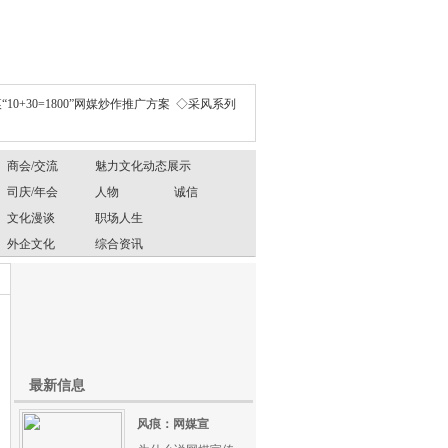
“10+30=1800”网媒炒作推广方案
◇采风系列
商会/交流
魅力文化动态展示
司庆/年会
人物
诚信
文化漫谈
职场人生
外企文化
综合资讯
最新信息
风痕：网媒宣