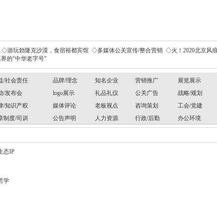
◇游玩勃隆克沙漠，食宿裕都宾馆
◇多媒体公关宣传/整合营销
◇火！2020北京风痕
界的“中华老字号”
益/社会责任
品牌/理念
知名企业
营销推广
展览展示
动/发布会
logo展示
礼品礼仪
公关广告
战略/规划
律/知识产权
媒体评论
老板视点
咨询策划
工会/党建
章制度/司训
公告声明
人力资源
行政/后勤
办公环境
态IP
哲学