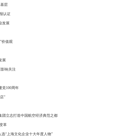
相基层
报认证
业发展
”价值观
发展
重影响关注
党100周年
店”
集团立志打造中国航空经济典范之都
变革
入选“上海文化企业十大年度人物”