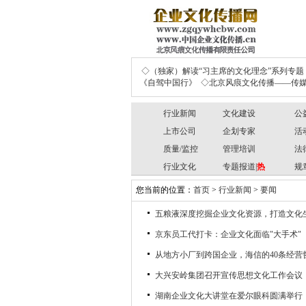
◇（独家）解读“习主席的文化理念”系列专题
《自驾中国行》
◇北京风痕文化传播——传媒
行业新闻
文化建设
公
上市公司
企划专家
活
质量/监控
管理培训
法
行业文化
专题报道|
热
规
您当前的位置：
首页
>
行业新闻
>
要闻
五粮液深度挖掘企业文化资源，打造文化生
京东员工代打卡：企业文化面临"大手术"
从地方小厂到跨国企业，海信的40条经营
大兴安岭集团召开宣传思想文化工作会议
湖南企业文化大讲堂在爱尔眼科圆满举行