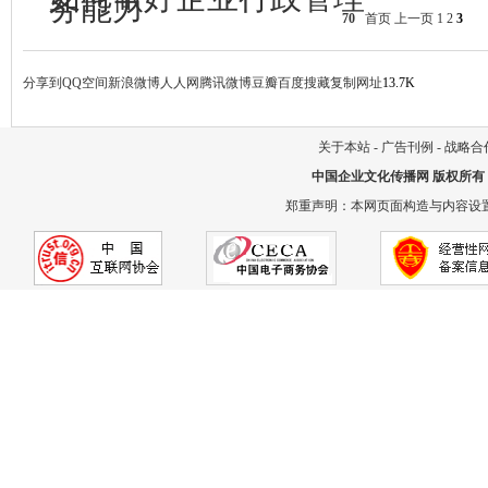
务能力
70
首页
上一页
1
2
3
分享到
QQ空间
新浪微博
人人网
腾讯微博
豆瓣
百度搜藏
复制网址
13.7K
关于本站
-
广告刊例
-
战略合
中国企业文化传播网
版权所有
郑重声明：本网页面构造与内容设