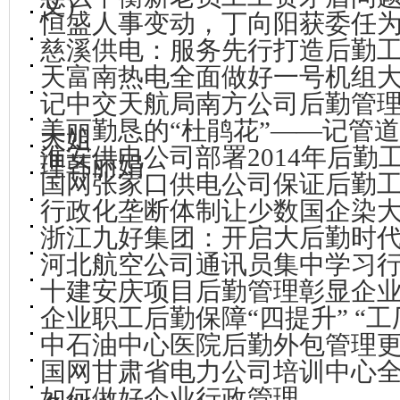
文)
恒盛人事变动，丁向阳获委任
慈溪供电：服务先行打造后勤工
天富南热电全面做好一号机组
记中交天航局南方公司后勤管
美丽勤恳的“杜鹃花”——记管
大姐
淮安供电公司部署2014年后勤
理韩丽娟
国网张家口供电公司保证后勤工
行政化垄断体制让少数国企染
浙江九好集团：开启大后勤时
河北航空公司通讯员集中学习
十建安庆项目后勤管理彰显企
企业职工后勤保障“四提升” “
中石油中心医院后勤外包管理
国网甘肃省电力公司培训中心
如何做好企业行政管理