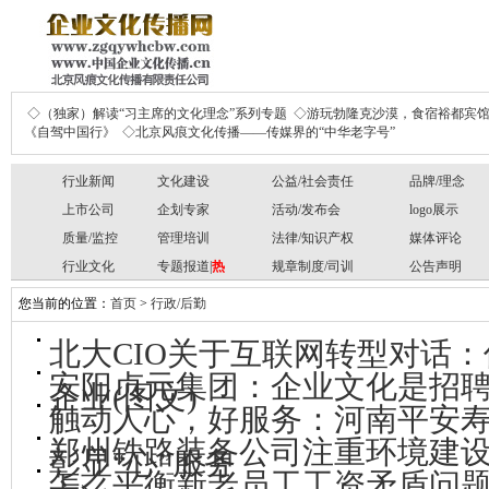
◇（独家）解读“习主席的文化理念”系列专题
◇游玩勃隆克沙漠，食宿裕都宾
《自驾中国行》
◇北京风痕文化传播——传媒界的“中华老字号”
行业新闻
文化建设
公益/社会责任
品牌/理念
上市公司
企划专家
活动/发布会
logo展示
质量/监控
管理培训
法律/知识产权
媒体评论
行业文化
专题报道|
热
规章制度/司训
公告声明
您当前的位置：
首页
>
行政/后勤
北大CIO关于互联网转型对话
安阳贞元集团：企业文化是招
企业(图文)
触动人心，好服务：河南平安
郑州铁路装备公司注重环境建设
彰显“心”服务
怎么平衡新老员工工资矛盾问